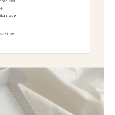
cret. Pas
le
alors que
uver une