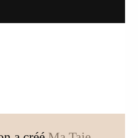
on a créé
Ma Taie